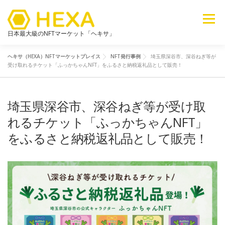
メニュー
日本最大級のNFTマーケット「ヘキサ」
ヘキサ（HEXA）NFTマーケットプレイス
NFT発行事例
埼玉県深谷市、深谷ねぎ等が
NFTカテゴリ
メタバース
6ブログ
ライブラリ
受け取れるチケット「ふっかちゃんNFT」をふるさと納税返礼品として販売！
埼玉県深谷市、深谷ねぎ等が受け取
新着
探す
販売
れるチケット「ふっかちゃんNFT」
をふるさと納税返礼品として販売！