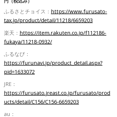
円（税込み）
ふるさとチョイス：
https://www.furusato-
tax.jp/product/detail/11218/6659203
楽天：
https://item.rakuten.co.jp/f112186-
fukaya/11218-0932/
ふるなび：
https://furunavi.jp/product_detail.aspx?
pid=1633072
JRE：
https://furusato.jreast.co.jp/furusato/prod
ucts/detail/C156/C156-6659203
au：