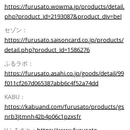
https://furusato.wowma.jp/products/detail.
php?product_id=2193087&product_div=bel
セゾン：
https://furusato.saisoncard.co.jp/products/
detail.php?product_id=1586276
ふるラボ：
https://furusato.asahi.co.jp/goods/detail/99
f011cf267d065387abb6c4f52a74dd
KABU：
https://kabuand.com/furusato/products/gs
nrb3jtmnh42b4p06c1pzxsfr