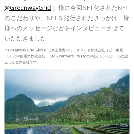
@GreenwayGrid
）様に今回NFT化されたNFT
のこだわりや、NFTを発行されたきっかけ、皆
様へのメッセージなどをインタビューさせて
いただきました。
＊Greenway Grid Global は東京電力パワーグリッド株式会社（以下東電
PG）と中部電力株式会社、ICMG Partners Pte Ltdの3社がシンガポールに設
立した合弁会社です。