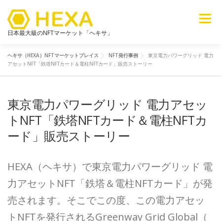
メニュー
日本最大級のNFTマーケット「ヘキサ」
ヘキサ（HEXA）NFTマーケットプレイス
NFT発行事例
東京電力パワーグリッド 電力
NFTカテゴリ
メタバース
6ブログ
ライブラリ
アセットNFT「鉄塔NFTカード＆電柱NFTカード」販売ストーリー
東京電力パワーグリッド 電力アセッ
新着
探す
販売
トNFT「鉄塔NFTカード＆電柱NFTカ
ード」販売ストーリー
HEXA（ヘキサ）で東京電力パワーグリッド 電
力アセットNFT「鉄塔＆電柱NFTカード」が発
売されます。そこでこの度、この電力アセッ
トNFTを発行されるGreenway Grid Global（