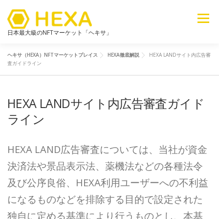
メニュー
日本最大級のNFTマーケット「ヘキサ」
ヘキサ（HEXA）NFTマーケットプレイス
HEXA徹底解説
HEXA LANDサイト内広告審
NFTカテゴリ
メタバース
6ブログ
ライブラリ
査ガイドライン
HEXA LANDサイト内広告審査ガイド
新着
探す
販売
ライン
HEXA LAND広告審査については、当社が資金
決済法や景品表示法、薬機法などの各種法令
及び公序良俗、HEXA利用ユーザーへの不利益
になるものなどを排除する目的で設定された
独自に定める基準により行うものとし、本基