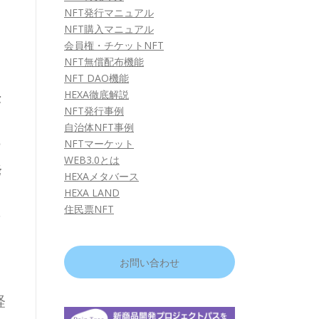
NFT発行マニュアル
NFT購入マニュアル
会員権・チケットNFT
NFT無償配布機能
日
NFT DAO機能
法
HEXA徹底解説
NFT発行事例
た
自治体NFT事例
テ
NFTマーケット
WEB3.0とは
発
HEXAメタバース
も
HEXA LAND
住民票NFT
者
お問い合わせ
明
経