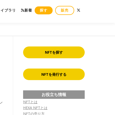
ライブラリ
新着
探す
販売
NFTを探す
NFTを発行する
お役立ち情報
ン
NFTとは
HEXA NFTとは
NFTの売り方