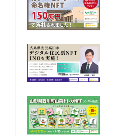
。
齢
ど
ご