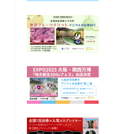
方
ま
て
ス
も
し