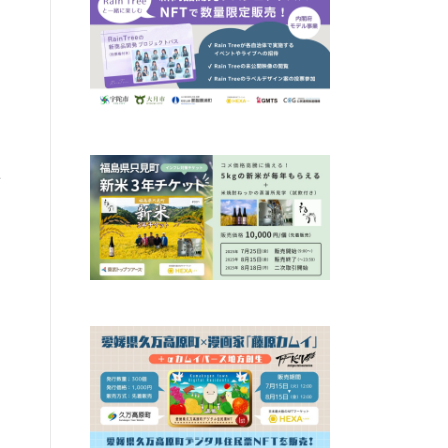
り
材
を
ら
な