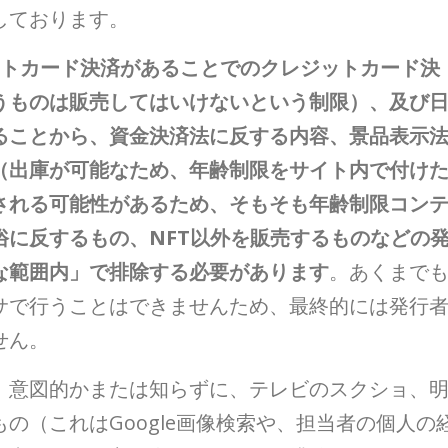
しております。
トカード決済があることでのクレジットカード決
うものは販売してはいけないという制限）、及び
ることから、資金決済法に反する内容、景品表示
（出庫が可能なため、年齢制限をサイト内で付け
される可能性があるため、そもそも年齢制限コン
俗に反するもの、NFT以外を販売するものなどの
な範囲内」で排除する必要があります
。あくまで
サで行うことはできませんため、最終的には発行
せん。
、意図的かまたは知らずに、テレビのスクショ、
の（これはGoogle画像検索や、担当者の個人の