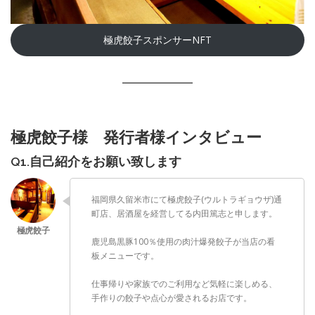
極虎餃子スポンサーNFT
極虎餃子様 発行者様インタビュー
Q1.自己紹介をお願い致します
福岡県久留米市にて極虎餃子(ウルトラギョウザ)通
町店、居酒屋を経営してる内田篤志と申します。
鹿児島黒豚100％使用の肉汁爆発餃子が当店の看
板メニューです。
仕事帰りや家族でのご利用など気軽に楽しめる、
手作りの餃子や点心が愛されるお店です。