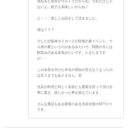
尋ねると名前がウルトラだからね。それだけじゃ
ないよ。餃子も美味しいからね！
と・・・楽しくお話をして頂きました。
僕は？？？
でしたが阪神タイガースの恒例の夏イベント、ウ
ル虎の夏というのがあるみたいで、関西の方には
馴染みのある名前みたいです。たまたまです
が・・
この名前を付けた本当の理由が言えなくなったの
は言うまでもありません。笑
当店の料理と同じく名前にも愛着を持って頂ける
事に驚き、嬉しかった事を覚えています。
そんな裏話もある愛着のある当店自慢のNFTロゴ
です。