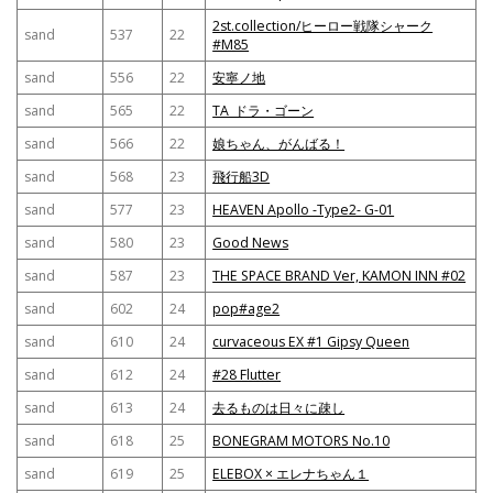
2st.collection/ヒーロー戦隊シャーク
sand
537
22
#M85
sand
556
22
安寧ノ地
sand
565
22
TA_ドラ・ゴーン
sand
566
22
娘ちゃん、がんばる！
sand
568
23
飛行船3D
sand
577
23
HEAVEN Apollo -Type2- G-01
sand
580
23
Good News
sand
587
23
THE SPACE BRAND Ver, KAMON INN #02
sand
602
24
pop#age2
sand
610
24
curvaceous EX #1 Gipsy Queen
sand
612
24
#28 Flutter
sand
613
24
去るものは日々に疎し
sand
618
25
BONEGRAM MOTORS No.10
sand
619
25
ELEBOX × エレナちゃん１