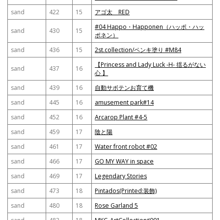
sand
422
15
アゴ太 RED
#04 Happo・Happonen（ハッポ・ハッ
sand
430
15
ポネン）
sand
436
15
2st.collection/ペンキ塗り #M84
【Princess and Lady Luck -H- 揺るがない
sand
437
16
心 】
sand
439
16
自動サボテンお育て機
sand
445
16
amusement park#14
sand
452
16
Arcarop Plant #4-5
sand
459
17
陰と陽
sand
461
17
Water front robot #02
sand
466
17
GO MY WAY in space
sand
469
17
Legendary Stories
sand
473
18
Pintados(Printed:装飾)
sand
480
18
Rose Garland 5