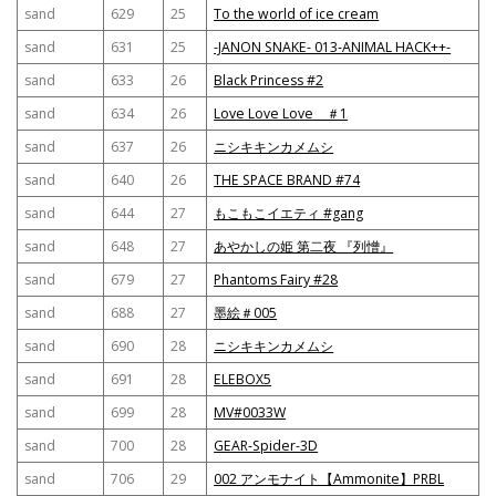
sand
629
25
To the world of ice cream
sand
631
25
-JANON SNAKE- 013-ANIMAL HACK++-
sand
633
26
Black Princess #2
sand
634
26
Love Love Love ＃1
sand
637
26
ニシキキンカメムシ
sand
640
26
THE SPACE BRAND #74
sand
644
27
もこもこイエティ #gang
sand
648
27
あやかしの姫 第二夜 『列憎』
sand
679
27
Phantoms Fairy #28
sand
688
27
墨絵＃005
sand
690
28
ニシキキンカメムシ
sand
691
28
ELEBOX5
sand
699
28
MV#0033W
sand
700
28
GEAR-Spider-3D
sand
706
29
002 アンモナイト【Ammonite】PRBL