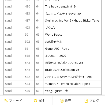
sand
1480
64
The baby penguin #19
sand
1483
64
もこもこイエティ #overlap
sand
1487
64
Skull machine Ver.5 / Khaos Sticker Tune
sand
1493
64
ゾウゴン
sand
1521
65
World Peace
sand
1522
65
お魚乗せたよ
sand
1531
65
Genel #001-Retro
sand
1535
65
よみねこ #009
sand
1543
66
目覚めよ 第六感⋆⸜♡⸝‍⋆no.2 5
sand
1548
66
Brabies Art Collection #6
sand
1572
66
パティシエ Aのホールお片付け #03
sand
1573
66
Yuimaru × Tenten collab NFT pink
sand
1575
67
Wing Figures 青
sand
1577
67
千手観世音菩薩（スマホ用）
フィード
探す
販売
ブログ
sand
1578
67
ピタコレ#019