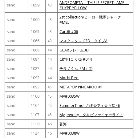
ANDROMETA 「THIS IS SECRET LAMP 」
sand
1059
43
#HYPE YELLOW
2st.collection/ヒーロー戦隊シャーク
sand
1060
43
#M85
sand
1065
43
Car 車 #06
sand
1066
43
マスクスタンド3D タイプA
sand
1068
44
GEARフレーム3D
sand
1084
44
CRYPTO KIKS #044
sand
1087
44
チラノくん『M』②
sand
1092
44
Mochi Bee
sand
1093
45
METAPOP PINGAROO #1
sand
1100
45
MV#0035W
sand
1104
45
SummerTime!-さぼ天使ｘ天々堂-愉
sand
1107
45
My jewelry タキビファイヤーライト
sand
1110
46
蒼海
sand
1124
46
MV#0038W