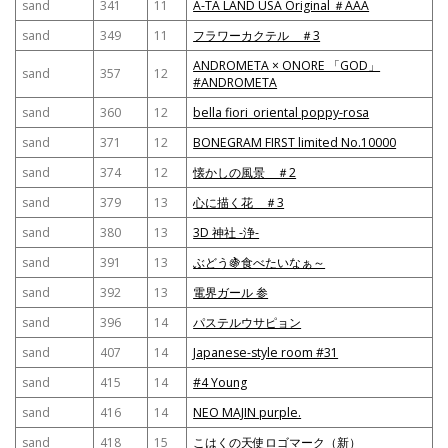
sand
341
11
A-TA LAND USA Original ＃AAA
sand
349
11
フラワーカクテル ＃3
ANDROMETA × ONORE 「GOD」
sand
357
12
#ANDROMETA
sand
360
12
bella fiori_oriental poppy-rosa
sand
371
12
BONEGRAM FIRST limited No.10000
sand
374
12
懐かしの風景 ＃2
sand
379
13
心に描く花 ＃3
sand
380
13
3D 神社 -浄-
sand
391
13
ぶどう🍇食べたいなぁ～
sand
392
13
電界ガール 参
sand
396
14
パステルウサピョン
sand
407
14
Japanese-style room #31
sand
415
14
#4 Young
sand
416
14
NEO MAJIN purple.
sand
418
15
こはくの天使ロゴマーク（新）