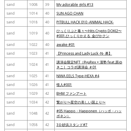
sand
1008
39
My adorable girls #13
sand
1014
40
SUN AGO CHAN
sand
1018
40
PITBULL HACK 010 -ANIMAL HACK-
ひっくりぷと毒々〜Hits Crypto DOKI2〜
sand
1019
40
#001.ひっくりかえる_金ぴかクン
sand
1022
40
awake #01
sand
1023
41
【Princess and Lady Luck -N- 勇】
講演会限定NFT［RyuRex × 漢塾 feat.原ゆ
sand
1024
41
きこ］コラボ講演会 ＃01
sand
1025
41
NIWA EELS Type-HEXA #4
sand
1026
41
怪人#001
sand
1029
42
BHM ファンアート
sand
1034
42
繋がり〜星空の美しい国より〜
#05 Happo・Happonen（ハッポ・ハッ
sand
1048
42
ポネン）
sand
1058
42
3Ｄ砂浜スタンド#7