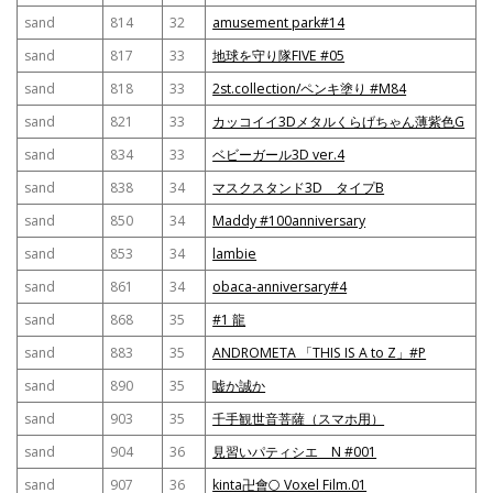
sand
814
32
amusement park#14
sand
817
33
地球を守り隊FIVE #05
sand
818
33
2st.collection/ペンキ塗り #M84
sand
821
33
カッコイイ3Dメタルくらげちゃん薄紫色G
sand
834
33
ベビーガール3D ver.4
sand
838
34
マスクスタンド3D タイプB
sand
850
34
Maddy #100anniversary
sand
853
34
lambie
sand
861
34
obaca-anniversary#4
sand
868
35
#1 龍
sand
883
35
ANDROMETA 「THIS IS A to Z」#P
sand
890
35
嘘か誠か
sand
903
35
千手観世音菩薩（スマホ用）
sand
904
36
見習いパティシエ N #001
sand
907
36
kinta卍會🌕 Voxel Film.01