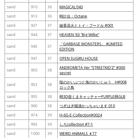
sand
910
36
MAGICAL’043
sand
913
36
時計台：Octane
sand
927
37
線香花火とトイ・プードル #001
sand
944
37
HEAVEN ’63 “Big Willie”
「GARBAGE MONSTERS」 #LIMITED
sand
945
37
EDITION
sand
947
37
OPEN SUGIRU HOUSE
ANDROMETA Ver “STREETKID’Z” #000
sand
950
38
secret
陸のかいぶつと海のかいじゅう H#008
sand
953
38
ロック鳥
sand
955
38
🧸3D壺くまキャッチャーPURPLE🧸GLB
sand
960
38
つぎはぎ猫漬かっちゃいます 010
sand
974
39
H-6G-E-Collection#0024
sand
993
39
しろcollection #7-1
sand
1000
39
WEIRD ANIMALS ＃77