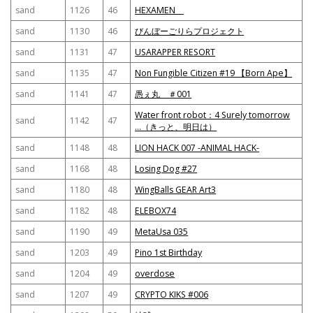
sand
1126
46
HEXAMEN
sand
1130
46
びんぼーごりらプロジェクト
sand
1131
47
USARAPPER RESORT
sand
1135
47
Non Fungible Citizen #19 【Born Ape】
sand
1141
47
愚ぇ丸 ＃001
Water front robot：4 Surely tomorrow
sand
1142
47
…（きっと、明日は）
sand
1148
48
LION HACK 007 -ANIMAL HACK-
sand
1168
48
Losing Dog #27
sand
1180
48
WingBalls GEAR Art3
sand
1182
48
ELEBOX74
sand
1190
49
MetaUsa 035
sand
1203
49
Pino 1st Birthday
sand
1204
49
overdose
sand
1207
49
CRYPTO KIKS #006