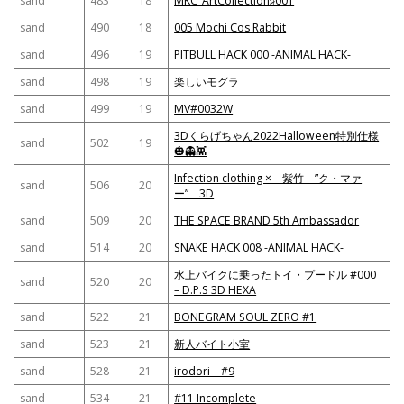
sand
483
18
MKC_ArtCollection♯001
sand
490
18
005 Mochi Cos Rabbit
sand
496
19
PITBULL HACK 000 -ANIMAL HACK-
sand
498
19
楽しいモグラ
sand
499
19
MV#0032W
3Dくらげちゃん2022Halloween特別仕様
sand
502
19
🎃👻👾
Infection clothing × 紫竹 ”ク・マァ
sand
506
20
ー” 3D
sand
509
20
THE SPACE BRAND 5th Ambassador
sand
514
20
SNAKE HACK 008 -ANIMAL HACK-
水上バイクに乗ったトイ・プードル #000
sand
520
20
– D.P.S 3D HEXA
sand
522
21
BONEGRAM SOUL ZERO #1
sand
523
21
新人バイト小室
sand
528
21
irodori #9
sand
534
21
#11 Incomplete