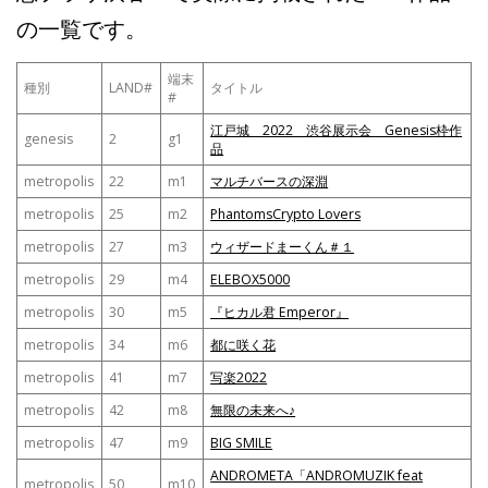
の一覧です。
端末
種別
LAND#
タイトル
#
江戸城 2022 渋谷展示会 Genesis枠作
genesis
2
g1
品
metropolis
22
m1
マルチバースの深淵
metropolis
25
m2
PhantomsCrypto Lovers
metropolis
27
m3
ウィザードまーくん＃１
metropolis
29
m4
ELEBOX5000
metropolis
30
m5
『ヒカル君 Emperor』
metropolis
34
m6
都に咲く花
metropolis
41
m7
写楽2022
metropolis
42
m8
無限の未来へ♪
metropolis
47
m9
BIG SMILE
ANDROMETA「ANDROMUZIK feat
metropolis
50
m10