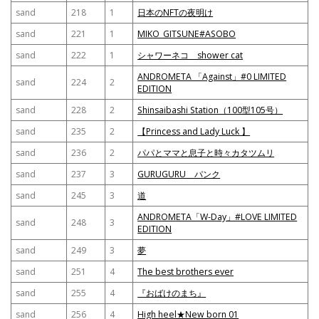
sand
218
1
日本のNFTの夜明け
sand
221
1
MIKO_GITSUNE#ASOBO
sand
222
1
シャワーネコ shower cat
ANDROMETA 「Against」#0 LIMITED
sand
224
2
EDITION
sand
228
2
Shinsaibashi Station（100型105号）
sand
235
2
【Princess and Lady Luck 】
sand
236
2
パパとママと息子と時々カタツムリ
sand
237
3
GURUGURU パンク
sand
245
3
道
ANDROMETA「W-Day」#LOVE LIMITED
sand
248
3
EDITION
sand
249
3
夢
sand
251
4
The best brothers ever
sand
255
4
『おばけのまち』
sand
256
4
High heel★New born 01