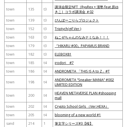
講演会限定NFT［RyuRex × 漢塾 feat.原ゆ
town
135
t3
きこ］コラボ講演会 ＃02
town
139
t3
びんぼーごりらプロジェクト
town
152
t3
Triptych(gif.Ver.)
town
163
t3
ねこぜちゃんのなみナミなみ！！！
town
179
t3
『HIKARU #00』PAPAMUS BRAND
town
182
t3
ELEBOX81
town
185
t4
irodori #7
town
186
t4
ANDROMETA 「THIS IS A to Z」#T
ANDROMETA “Sneaker MANIA” #002
town
198
t4
LIMITED EDITION
HEAVEN METAVERSE PLAN #shopping
town
200
t4
mall
town
202
t4
Crypto School Girls （Ver.HEXA）
town
205
t4
blooming of a new world #1
sand
214
1
筆文字シリーズ#3【桜】