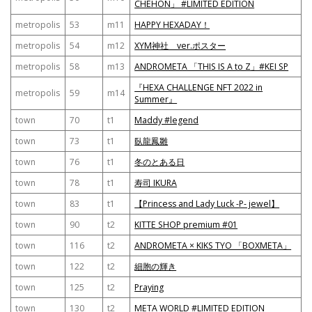
CHEHON」 #LIMITED EDITION
metropolis
53
m11
HAPPY HEXADAY！
metropolis
54
m12
XYM神社 ver.ポスター
metropolis
58
m13
ANDROMETA 「THIS IS A to Z」#KEI SP
『HEXA CHALLENGE NFT 2022 in
metropolis
59
m14
Summer』
town
70
t1
Maddy #legend
town
73
t1
臥龍鳳雛
town
76
t1
冬のとある日
town
78
t1
寿司 IKURA
town
83
t1
【Princess and Lady Luck -P- jewel】
town
90
t2
KITTE SHOP premium #01
town
116
t2
ANDROMETA × KIKS TYO 「BOXMETA」
town
122
t2
細胞の輝き
town
125
t2
Praying
town
130
t2
META WORLD #LIMITED EDITION