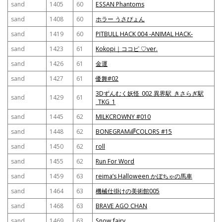
sand
1405
60
ESSAN Phantoms
sand
1408
60
ホラー うさぴょん
sand
1419
60
PITBULL HACK 004 -ANIMAL HACK-
sand
1423
61
Kokopi｜ココピ ♡ver.
sand
1426
61
金運
sand
1427
61
優舞#02
3Dずんむく妖怪_002 異界駅_きさらぎ駅
sand
1429
61
_TKG_1
sand
1445
62
MILKCROWNY #010
sand
1448
62
BONEGRAM🌈COLORS #15
sand
1450
62
roll
sand
1455
62
Run For Word
sand
1459
63
reima’s Halloween かぼちゃの馬車
sand
1464
63
機械仕掛けの美術館005
sand
1468
63
BRAVE AGO CHAN
sand
1469
63
Snow fairy