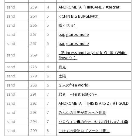
sand
259
4
ANDROMETA「HIKIGANE」#secret
sand
264
5
RICH’N BIG BURGER#01
sand
266
5
咲く花 ＃1
sand
267
5
papg taros mone
sand
267
5
papg taros mone
【Princess and Lady Luck -O- 麗《White
sand
269
6
flower》】
sand
278
6
月光
sand
279
6
太陽
sand
288
6
２人のfree world
sand
291
7
忍者 ～First edition～
sand
292
7
ANDROMETA 「THIS IS A to Z」#$ GOLD
sand
293
7
みんなの世界が変わった世界
sand
294
7
ハロウィン🎃のかわいいおばけちゃん１👻
sand
299
8
こはくの天使ロゴマーク（新）