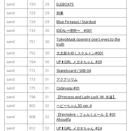
sand
720
29
ELEBOX75
sand
723
29
刑事
sand
726
29
Blue Pegasus / Stardust
sand
733
30
IDÉAL〜理想〜 #001
TokyoMask opening one’s eyes to the
sand
751
30
truth
sand
752
30
大太鼓を叩くスケルトン#001
sand
764
30
UP⬆︎GIRL_メガネちゃん_#39
sand
772
31
Skateboard / SKB-04
sand
773
31
アクアリウム
sand
775
31
Oideyasu #01
sand
796
31
【Princess and Lady Luck -M- 永遠】
sand
802
32
ベビーちゃん3D ver.4
【Fermière – フェルミエール -】#01
sand
808
32
Ahouéfa
sand
812
32
UP⬆︎GIRL_メガネちゃん_#24