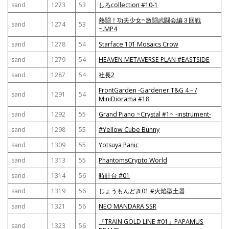
sand
1273
53
しろcollection #10-1
熱闘！功夫少女~激闘武闘会編３回戦
sand
1274
53
~.MP4
sand
1278
54
Starface 101 Mosaics Crow
sand
1279
54
HEAVEN METAVERSE PLAN #EASTSIDE
sand
1287
54
社長2
FrontGarden -Gardener T&G 4 – /
sand
1291
54
MiniDiorama #18
sand
1292
55
Grand Piano ~Crystal #1~ -instrument-
sand
1298
55
#Yellow Cube Bunny
sand
1309
55
Yotsuya Panic
sand
1313
55
PhantomsCrypto World
sand
1314
56
時計台 #01
sand
1319
56
じょうもんどき01 #火焰型土器
sand
1321
56
NEO MANDARA SSR
『TRAIN GOLD LINE #01』PAPAMUS
sand
1323
56