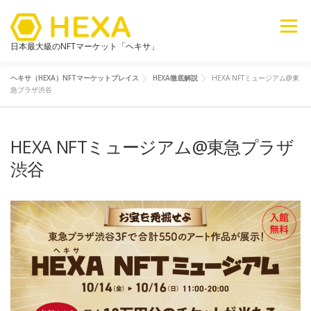
メニュー
日本最大級のNFTマーケット「ヘキサ」
ヘキサ（HEXA）NFTマーケットプレイス
HEXA徹底解説
HEXA NFTミュージアム@東
NFTカテゴリ
メタバース
6ブログ
ライブラリ
急プラザ渋谷
HEXA NFTミュージアム@東急プラザ
新着
探す
販売
渋谷