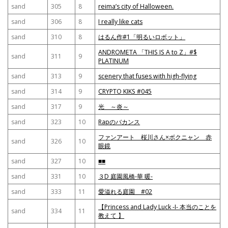
sand
305
8
reima’s city of Halloween.
sand
306
8
I really like cats
sand
310
8
はるん作#1「明るいロボット」
ANDROMETA 「THIS IS A to Z」#$
sand
311
9
PLATINUM
sand
313
9
scenery that fuses with high-flying
sand
314
9
CRYPTO KIKS #045
sand
317
9
光 ～炎～
sand
323
10
Rapのバカンス
ファンアート 桜川さん×ボクニャン 赤
sand
326
10
眼鏡
sand
327
10
■■
sand
331
10
３D 庭園風橋-華 暖-
sand
333
11
愛溢れる庭園 #02
【Princess and Lady Luck -I- 本当のことを
sand
334
11
教えて 】