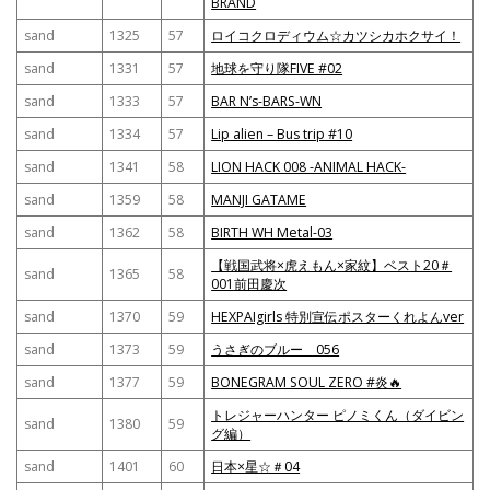
BRAND
sand
1325
57
ロイコクロディウム☆カツシカホクサイ！
sand
1331
57
地球を守り隊FIVE #02
sand
1333
57
BAR N’s-BARS-WN
sand
1334
57
Lip alien – Bus trip #10
sand
1341
58
LION HACK 008 -ANIMAL HACK-
sand
1359
58
MANJI GATAME
sand
1362
58
BIRTH WH Metal-03
【戦国武将×虎えもん×家紋】ベスト20＃
sand
1365
58
001前田慶次
sand
1370
59
HEXPAIgirls 特別宣伝ポスターくれよんver
sand
1373
59
うさぎのブルー 056
sand
1377
59
BONEGRAM SOUL ZERO #炎🔥
トレジャーハンター ピノミくん（ダイビン
sand
1380
59
グ編）
sand
1401
60
日本×星☆＃04