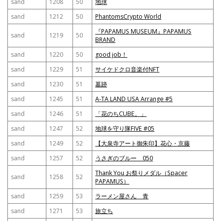
sand
1208
50
地球
sand
1212
50
PhantomsCrypto World
『PAPAMUS MUSEUM』PAPAMUS
sand
1219
50
BRAND
sand
1220
50
good job！
sand
1229
51
サイケドクロ音楽付NFT
sand
1230
51
墓跡
sand
1245
51
A-TA LAND USA Arrange #5
sand
1246
51
「花のちCUBE。」
sand
1247
52
地球を守り隊FIVE #05
sand
1249
52
【大泉寺アート御朱印】花心・京藤
sand
1257
52
うさぎのブルー 050
Thank You お祭りメダル（Spacer
sand
1258
52
PAPAMUS）
sand
1259
53
ラーメン屋さん 青
sand
1271
53
旅立ち