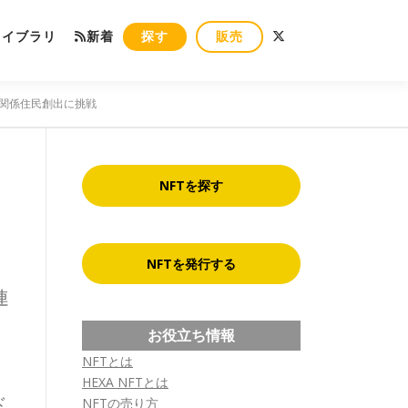
ライブラリ
新着
探す
販売
の関係住民創出に挑戦
NFTを探す
NFTを発行する
連
お役立ち情報
NFTとは
HEXA NFTとは
ド
NFTの売り方