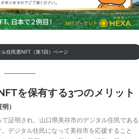
ル住民票NFT（第1回）ページ
NFTを保有する3つのメリット
証明）
って証明され、山口県美祢市のデジタル住民である
す。デジタル住民になって美祢市を応援すること