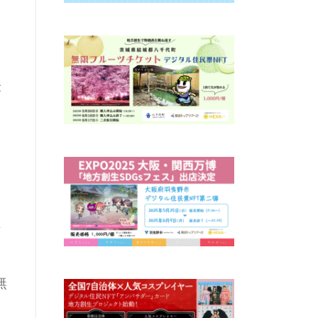
。
が
を
し
祢
無