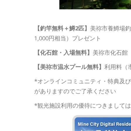
【釣竿無料＋鱒
2
匹】
美祢市養鱒場釣
1,000円相当）プレゼント
【化石館・入場無料】
美祢市化石館（
【美祢市温水プール無料】
利用料（市
*オンラインコミュニティ・特典及
がありますのでご了承ください
*観光施設利用の優待につきまして