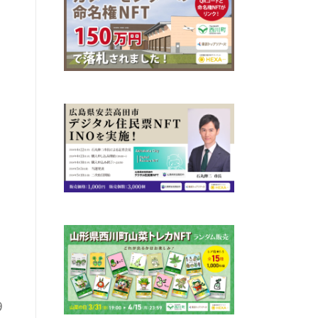
き
き
ス
9