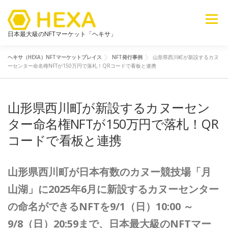
メニュー
日本最大級のNFTマーケット「ヘキサ」
ヘキサ（HEXA）NFTマーケットプレイス
NFT発行事例
山形県西川町が新設するカヌ
NFTカテゴリ
メタバース
6ブログ
ライブラリ
ーセンター命名権NFTが150万円で落札！QRコードで看板と連携
山形県西川町が新設するカヌーセン
新着
探す
販売
ター命名権NFTが150万円で落札！QR
コードで看板と連携
山形県西川町が日本有数のカヌー競技場「月
山湖」に2025年6月に新設するカヌーセンター
の命名ができるNFTを9/1（日）10:00 ～
9/8（日）20:59まで、日本最大級のNFTマー