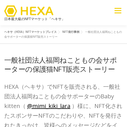
メニュー
日本最大級のNFTマーケット「ヘキサ」
ヘキサ（HEXA）NFTマーケットプレイス
NFT発行事例
一般社団法人福岡ねこともの
NFTカテゴリ
メタバース
6ブログ
ライブラリ
会サポーターの保護猫NFT販売ストーリー
一般社団法人福岡ねこともの会サポ
新着
探す
販売
ーターの保護猫NFT販売ストーリー
HEXA（ヘキサ）でNFTを販売される、一般社
団法人福岡ねこともの会サポーターのBaby
kitten（
@mimi_kiki_lara
）様に、NFT化され
たスポンサーNFTのこだわりや、NFTを発行さ
れたきっかけ、皆様へのメッセージなどをイ