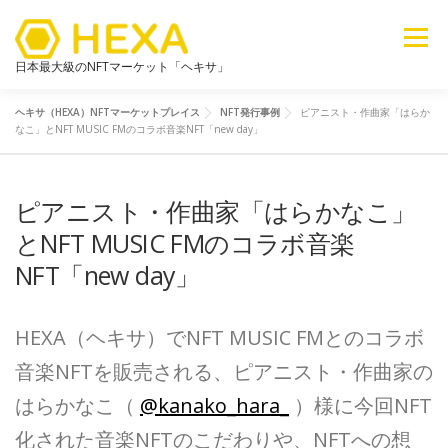
メニュー
日本最大級のNFTマーケット「ヘキサ」
ヘキサ（HEXA）NFTマーケットプレイス
NFT発行事例
ピアニスト・作曲家「はらか
NFTカテゴリ
メタバース
6ブログ
ライブラリ
なこ」とNFT MUSIC FMのコラボ音楽NFT「new day」
ピアニスト・作曲家「はらかなこ」
新着
探す
販売
とNFT MUSIC FMのコラボ音楽
NFT「new day」
HEXA（ヘキサ）でNFT MUSIC FMとのコラボ
音楽NFTを販売される、ピアニスト・作曲家の
はらかなこ（
@kanako_hara_
）様に今回NFT
化された音楽NFTのこだわりや、NFTへの想