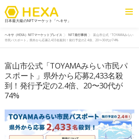
メニュー
日本最大級のNFTマーケット「ヘキサ」
ヘキサ（HEXA）NFTマーケットプレイス
NFT発行事例
富山市公式「TOYAMAみらい
NFTカテゴリ
メタバース
6ブログ
ライブラリ
市民パスポート」県外から応募2,433名殺到！発行予定の2.4倍、20〜30代が74%
富山市公式「TOYAMAみらい市民パ
新着
探す
販売
スポート」県外から応募2,433名殺
到！発行予定の2.4倍、20〜30代が
74%