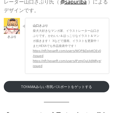
レーター山口さぷり氏（
@sapuriba
）による
デザインです。
山口さぷり
柴犬大好きなマンガ家、イラストレーター山口さ
ぷりです。かわいい＆ほっこりなイラスト＆マン
ガ描きます！ Xなどで漫画、イラストを更新中！
またHEXAでも作品発表中です！
https://nft.hexanft.com/users/WQP8iDpJyKOEv0
/issued
https://nft.hexanft.com/users/IPzmjQuUIdWRyg/
issued
TOYAMAみらい市民パスポートをゲットする