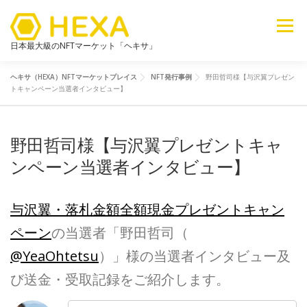
メニュー
日本最大級のNFTマーケット「ヘキサ」
ヘキサ（HEXA）NFTマーケットプレイス
NFT発行事例
野田哲司様【与沢翼プレゼン
NFTカテゴリ
メタバース
6ブログ
ライブラリ
トキャンペーン当選者インタビュー】
野田哲司様【与沢翼プレゼントキャ
新着
探す
販売
ンペーン当選者インタビュー】
与沢翼・落札金額全額現金プレゼントキャン
ペーン
の当選者「野田哲司（
@
YeaOhtetsu
）」様の当選者インタビュー及
び送金・受取記録をご紹介します。