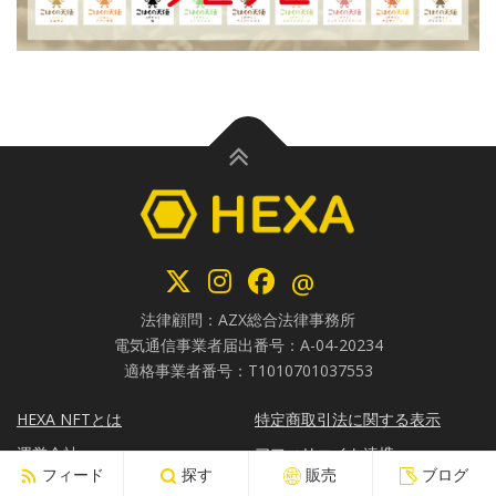
@
法律顧問：AZX総合法律事務所
電気通信事業者届出番号：A-04-20234
適格事業者番号：T1010701037553
HEXA NFTとは
特定商取引法に関する表示
運営会社
アフィリエイト連携
フィード
探す
販売
ブログ
発行者利用規約
HEXALAND広告枠の特則