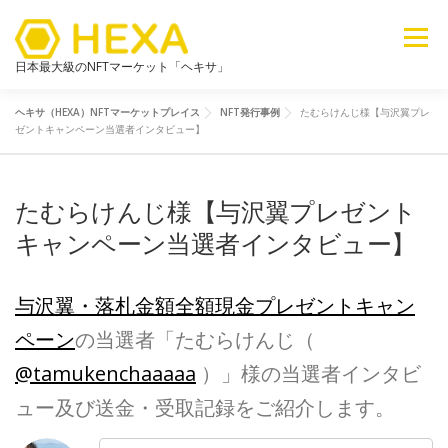
メニュー
日本最大級のNFTマーケット「ヘキサ」
ヘキサ（HEXA）NFTマーケットプレイス
NFT発行事例
たむらけんじ様【与沢翼プレ
NFTカテゴリ
メタバース
6ブログ
ライブラリ
ゼントキャンペーン当選者インタビュー】
たむらけんじ様【与沢翼プレゼント
新着
探す
販売
キャンペーン当選者インタビュー】
与沢翼・落札金額全額現金プレゼントキャン
ペーン
の当選者「たむらけんじ（
@tamukenchaaaaa
）」様の当選者インタビ
ュー及び送金・受取記録をご紹介します。